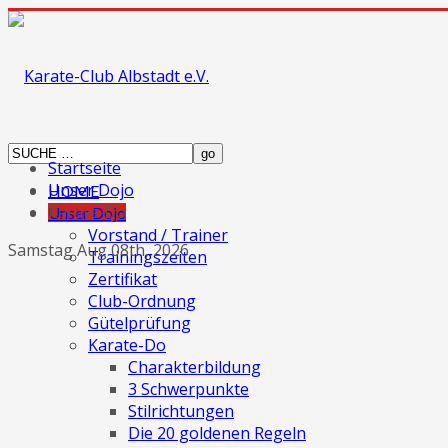
Startseite
Unser Dojo
HOME
Karate-Do
Unser Dojo
Vorstand / Trainer
Samstag Aug 08th, 2026
Trainingszeiten
Zertifikat
Club-Ordnung
Gütelprüfung
Karate-Do
Charakterbildung
3 Schwerpunkte
Stilrichtungen
Die 20 goldenen Regeln