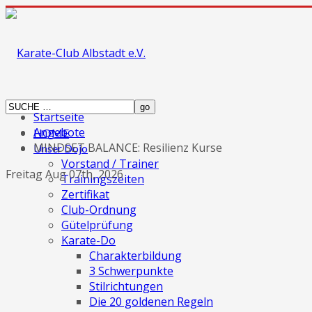
Startseite
Angebote
HOME
MINDSET BALANCE: Resilienz Kurse
Unser Dojo
Vorstand / Trainer
Freitag Aug 07th, 2026
Trainingszeiten
Zertifikat
Club-Ordnung
Gütelprüfung
Karate-Do
Charakterbildung
3 Schwerpunkte
Stilrichtungen
Die 20 goldenen Regeln