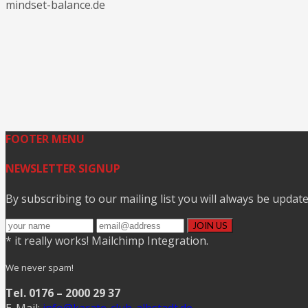
mindset-balance.de
FOOTER MENU
NEWSLETTER SIGNUP
By subscribing to our mailing list you will always be updat
* it really works! Mailchimp Integration.
We never spam!
Tel. 0176 – 2000 29 37
E-Mail:
info@karate-club-albstadt.de