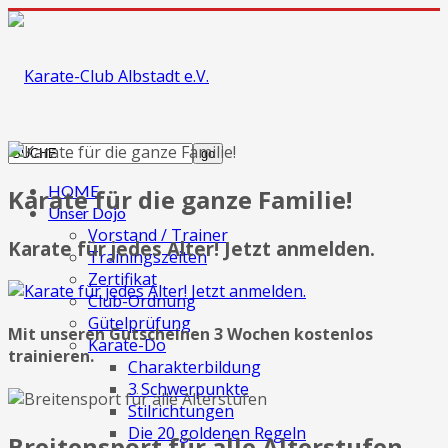
HOME
Karate für die ganze Familie!
Unser Dojo
Vorstand / Trainer
Karate für jedes Alter! Jetzt anmelden.
Trainingszeiten
Zertifikat
Club-Ordnung
Gütelprüfung
Mit unseren Gutscheinen 3 Wochen kostenlos
Karate-Do
trainieren.
Charakterbildung
3 Schwerpunkte
Stilrichtungen
Die 20 goldenen Regeln
Breitensport für alle Alterstufen