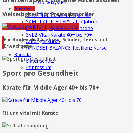
Gürtelsystem
Angebote
Vielseitigkeit für Freizeitsportler
MINI TIGERS, ab 4 1/2 Jahren
SAMURAI FIGHTERS, ab 7 Jahren
KATANA, Jugend+Erwachsene
SVL2-Vital-Karate 40+ bis 70+
Für Kinder ab 4,5 Jahren, Schüler, Teens und
Anfängerkurse
Erwachsene
MINDSET BALANCE: Resilienz Kurse
Kontakt
Datenschutz
Impressum
Sport pro Gesundheit
Karate für Middle Ager 40+ bis 70+
Fit und vital mit Karate